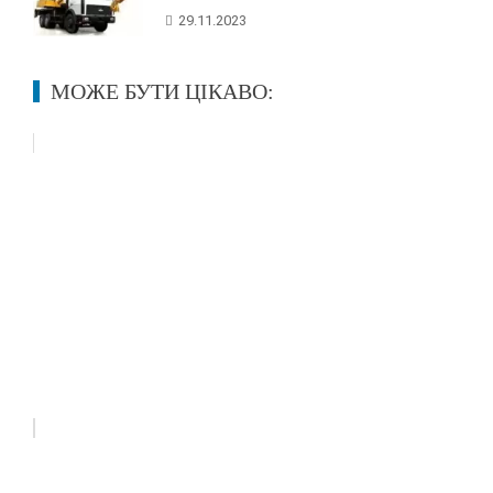
29.11.2023
МОЖЕ БУТИ ЦІКАВО:
"Кам'яні кулаки": 10 головних
боїв Роберто Дюрана. Частина II