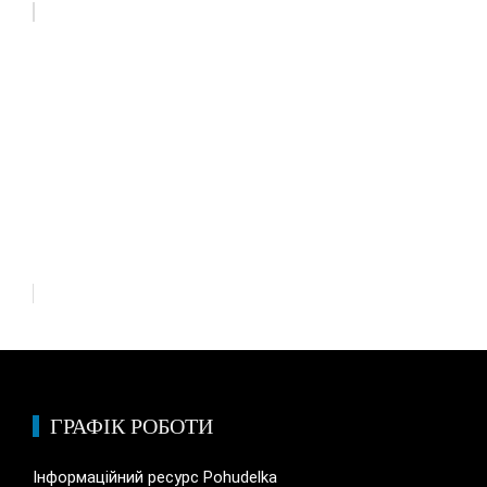
"Тела просто лежали и гнили".
Амосов рассказал о следах
"русского мира" в Ирпене
ГРАФІК РОБОТИ
Інформаційний ресурс Pohudelka