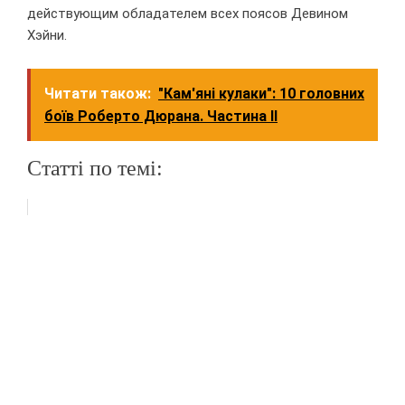
действующим обладателем всех поясов Девином
Хэйни.
Читати також:
"Кам'яні кулаки": 10 головних
боїв Роберто Дюрана. Частина II
Статті по темі:
"Тела просто лежали и гнили".