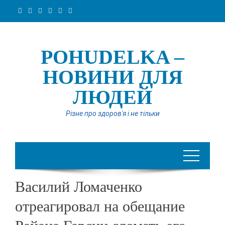
Перейти
до
вмісту
POHUDELKA –
НОВИНИ ДЛЯ
ЛЮДЕЙ
Різне про здоров'я і не тільки
Василий Ломаченко
отреагировал на обещание