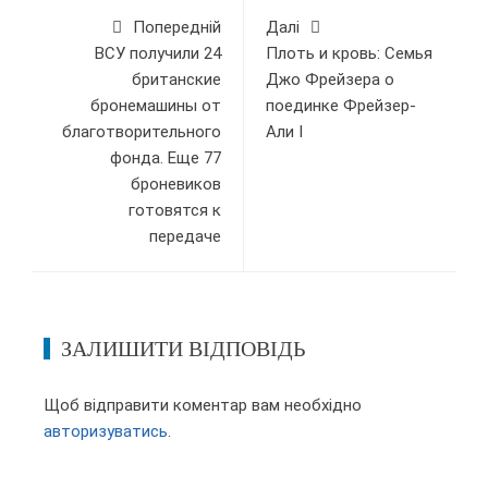
Попередній
Далі
ВСУ получили 24
Плоть и кровь: Семья
британские
Джо Фрейзера о
бронемашины от
поединке Фрейзер-
благотворительного
Али I
фонда. Еще 77
броневиков
готовятся к
передаче
ЗАЛИШИТИ ВІДПОВІДЬ
Щоб відправити коментар вам необхідно
авторизуватись
.