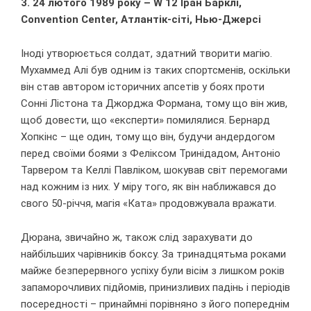
3. 24 лютого 1989 року – W 12 Іран Барклі,
Convention Center, Атлантік-сіті, Нью-Джерсі
Іноді утворюється солдат, здатний творити магію.
Мухаммед Алі був одним із таких спортсменів, оскільки
він став автором історичних апсетів у боях проти
Сонні Лістона та Джорджа Формана, тому що він жив,
щоб довести, що «експерти» помилялися. Бернард
Хопкінс – ще один, тому що він, будучи андердогом
перед своїми боями з Феліксом Тринідадом, Антоніо
Тарвером та Келлі Павліком, шокував світ перемогами
над кожним із них. У міру того, як він наближався до
свого 50-річчя, магія «Ката» продовжувала вражати.
Дюрана, звичайно ж, також слід зарахувати до
найбільших чарівників боксу. За тринадцятьма роками
майже безперервного успіху були вісім з лишком років
запаморочливих підйомів, принизливих падінь і періодів
посередності – принаймні порівняно з його попереднім