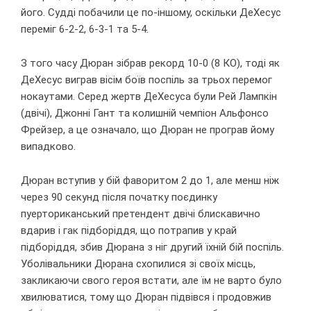
його. Судді побачили це по-іншому, оскільки ДеХесус
переміг 6-2-2, 6-3-1 та 5-4.
З того часу Дюран зібрав рекорд 10-0 (8 КО), тоді як
ДеХесус виграв вісім боїв поспіль за трьох перемог
нокаутами. Серед жертв ДеХесуса були Рей Лампкін
(двічі), Джонні Гант та колишній чемпіон Альфонсо
Фрейзер, а це означало, що Дюран не програв йому
випадково.
Дюран вступив у бій фаворитом 2 до 1, але менш ніж
через 90 секунд після початку поєдинку
пуерториканський претендент двічі блискавично
вдарив і гак підборіддя, що потрапив у край
підборіддя, збив Дюрана з ніг другий їхній бій поспіль.
Уболівальники Дюрана схопилися зі своїх місць,
закликаючи свого героя встати, але їм не варто було
хвилюватися, тому що Дюран підвівся і продовжив