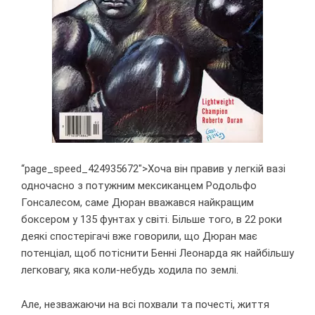
“page_speed_424935672″>Хоча він правив у легкій вазі
одночасно з потужним мексиканцем Родольфо
Гонсалесом, саме Дюран вважався найкращим
боксером у 135 фунтах у світі. Більше того, в 22 роки
деякі спостерігачі вже говорили, що Дюран має
потенціал, щоб потіснити Бенні Леонарда як найбільшу
легковагу, яка коли-небудь ходила по землі.
Але, незважаючи на всі похвали та почесті, життя