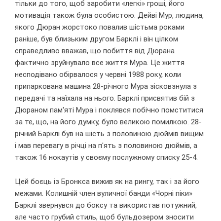
тільки до того, щоб заробити «легкі» гроші, його
мотивація також була особистою. Дейві Мур, людина,
якого Дюран жорстоко повалив шістьма роками
раніше, був близьким другом Барклі і він цілком
справедливо вважав, що побиття від Дюрана
фактично зруйнувало все життя Мура. Це життя
несподівано обірвалося у червні 1988 року, коли
припаркована машина 28-річного Мура зісковзнула з
передачі та наїхала на нього. Барклі присвятив бій з
Дюраном пам'яті Мура і поклявся побічно помститися
за те, що, на його думку, було великою помилкою. 28-
річний Барклі був на шість з половиною дюймів вищим
і мав перевагу в річці на п'ять з половиною дюймів, а
також 16 нокаутів у своєму послужному списку 25-4.
Цей боєць із Бронкса вижив як на рингу, так і за його
межами. Колишній член вуличної банди «Чорні піки»
Барклі звернувся до боксу та використав потужний,
але часто грубий стиль, щоб бульдозером зносити