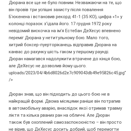
Дюрана все ще не було повним. Незважаючи на те, що
він провів три успішні захисту після повалення
Б'юкенена і встановив рекорд 41-1 (35 КО), цифра «1» у
колонці поразок з'їдала його. 17 грудня 1972 року
невідомий вискочка на ім'я Естебан ДеХесус впевнено
переміг Дюрана у нетитульному бою. Мало того,
хитрий боксер-пуерторіканець відправив Дюрана на
канвас до рахунку шість гаком у першому раунді.
Дюран намагався надолужити втрачене до кінця бою,
але ДеХесус не дозволив йому цього.
uploads/2023/04/4b6d8026d2e7c909043db49e95826c45.jpg”
/>
Дюран знав, що він підходить до цього бою не в
найкращій формі.
Двома місяцями раніше він потрапив
в автомобільну аварію, внаслідок якої отримав травму
ліктя та кілька рваних ран на обличчі. Але Дюран
також був охоплений самозаспокоєністю – він просто
не вірив, що ДеХесус досить добрий, щоб перемогти