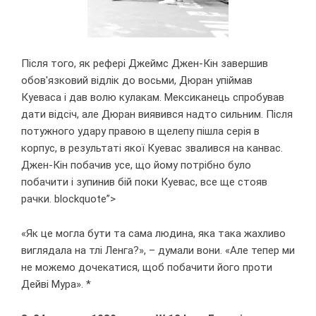
Після того, як рефері Джеймс Джен-Кін завершив
обов'язковий відлік до восьми, Дюран упіймав
Куеваса і дав волю кулакам. Мексиканець спробував
дати відсіч, але Дюран виявився надто сильним. Після
потужного удару правою в щелепу пішла серія в
корпус, в результаті якої Куевас звалився на канвас.
Джен-Кін побачив усе, що йому потрібно було
побачити і зупинив бій поки Куевас, все ще стояв
рачки. blockquote”>
«Як це могла бути та сама людина, яка така жахливо
виглядала на тлі Ленга?», – думали вони. «Але тепер ми
не можемо дочекатися, щоб побачити його проти
Дейві Мура». *