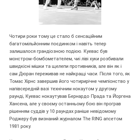
Чотири роки тому це стало б сенсаційним
багатомільйонним поєдинком і навіть тепер
залишалося грандіозною подією. Куевас був
монстром-бомбометателем, чиї ліві хуки розбивали
швидкісні мішки та щелепи противників, але він як і
сам Дюран переживав не найкращі часи. Після того, як
Томас Хірнс завершив його чотирирічне чемпіонство у
напівсередній вазі технічним нокаутом у другому
раунді, Куевас нокаутував Бернардо Прада та Йоргена
Хансена, але у своєму останньому бою він програв
рішенням суддів у 10 раундах раніше невідомому
Роджеру був визнаний журналом The RING апсетом
1981 року.