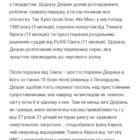
стандартом. Щоразу Дюран долав розчарування,
роблячи тривалу перерву, а потім починав все
спочатку. Так було після бою «No Mas» у листопаді
1980 року (9 місяців), поразки нокаутом від Томаса
Хірнса (19 місяців) та гіркої поразки роздільним
рішенням суддів від Роббі Сімса (11 місяців). Щоразу
Дюран розпочинав нову переможну серію, яка
зрештою призводила до чергового успіху.
Після поразки від Сімса – шостої поразки Дюрана в
його останніх 18 боях після реваншу з Леонардом,
Дюран здобув п'ять перемог поспіль над пристойними
супротивниками, але навряд чи виглядав як чемпіон
світу хоча б в одному з них. Тим не менш, ім'я Дюрана,
як і раніше, мало величезну касову привабливість і у
віці 37 років 21-річний ветеран рингу не здавався
смертельною загрозою. , сподобалася Ірану Барклі,
чий оверхенд відокремив Томаса Хірнса від титулу
WBC у середній вазі у червні попереднього року.