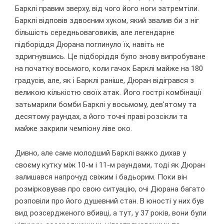
Барклі правим зверху, від чого його ноги затремтіли.
Барклі відповів здвоєним хуком, який звалив би з ніг
більшість середньоваговиків, але легендарне
підборіддя Дюрана поглинуло їх, навіть не
здригнувшись. Це підборіддя було знову випробуване
на початку восьмого, коли гачок Барклі майже на 180
градусів, але, як і Барклі раніше, Дюран відігрався з
великою кількістю своїх атак. Його гострі комбінації
затьмарили бомби Барклі у восьмому, дев'ятому та
десятому раундах, а його точні праві розсікли та
майже закрили чемпіону ліве око.
Дивно, але саме молодший Барклі важко дихав у
своєму кутку між 10-м і 11-м раундами, тоді як Дюран
залишався напрочуд свіжим і бадьорим. Поки він
розмірковував про свою ситуацію, очі Дюрана багато
розповіли про його душевний стан. В юності у них був
вид розсердженого вбивці, а тут, у 37 років, вони були