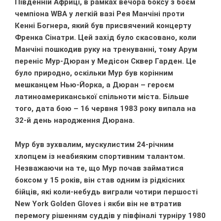
Південній Африці, в рамках вечора боксу з боєм
чемпіона WBA у легкій вазі Рея Манчіні проти
Кенні Богнера, який був присвячений концерту
Френка Сінатри. Цей захід було скасовано, коли
Манчіні пошкодив руку на тренуванні, тому Арум
переніс Мур-Дюран у Медісон Сквер Гарден. Це
було природно, оскільки Мур був корінним
мешканцем Нью-Йорка, а Дюран – героєм
латиноамериканської спільноти міста. Більше
того, дата бою – 16 червня 1983 року випала на
32-й день народження Дюрана.
Мур був зухвалим, мускулистим 24-річним
хлопцем із неабияким спортивним талантом.
Незважаючи на те, що Мур почав займатися
боксом у 15 років, він став одним із рідкісних
бійців, які коли-небудь виграли чотири першості
New York Golden Gloves і якби він не втратив
перемогу рішенням суддів у півфіналі турніру 1980