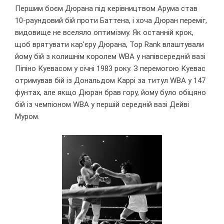
Першим боєм Дюрана під керівництвом Арума став
10-раундовий бій проти Баттена, і хоча Дюран переміг,
видовище не вселяло оптимізму. Як останній крок,
щоб врятувати кар'єру Дюрана, Top Rank влаштували
йому бій з колишнім королем WBA у напівсередній вазі
Піпіно Куевасом у січні 1983 року. З перемогою Куевас
отримував бій із Дональдом Каррі за титул WBA у 147
фунтах, але якщо Дюран брав гору, йому було обіцяно
бій із чемпіоном WBA у першій середній вазі Дейві
Муром.