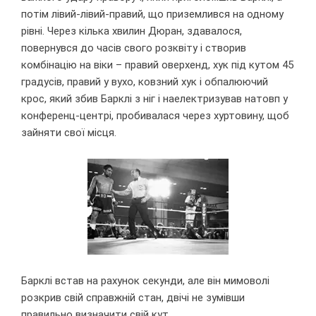
потім лівий-лівий-правий, що приземлився на одному
рівні. Через кілька хвилин Дюран, здавалося,
повернувся до часів свого розквіту і створив
комбінацію на віки – правий оверхенд, хук під кутом 45
градусів, правий у вухо, ковзний хук і обпалюючий
крос, який збив Барклі з ніг і наелектризував натовп у
конференц-центрі, пробивалася через хуртовину, щоб
зайняти свої місця.
Барклі встав на рахунок секунди, але він мимоволі
розкрив свій справжній стан, двічі не зумівши
правильно визначити свій кут.