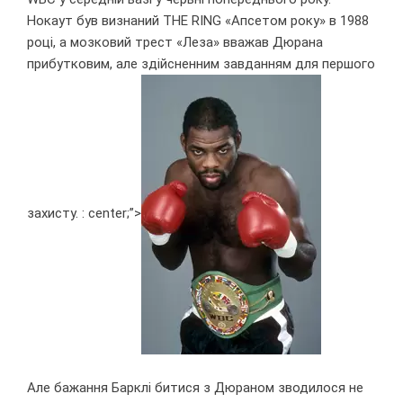
Нокаут був визнаний THE RING «Апсетом року» в 1988
році, а мозковий трест «Леза» вважав Дюрана
прибутковим, але здійсненним завданням для першого
захисту. : center;”>
Але бажання Барклі битися з Дюраном зводилося не