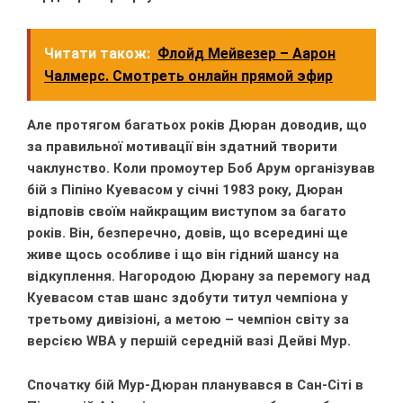
Читати також:
Флойд Мейвезер – Аарон
Чалмерс. Смотреть онлайн прямой эфир
Але протягом багатьох років Дюран доводив, що
за правильної мотивації він здатний творити
чаклунство. Коли промоутер Боб Арум організував
бій з Піпіно Куевасом у січні 1983 року, Дюран
відповів своїм найкращим виступом за багато
років. Він, безперечно, довів, що всередині ще
живе щось особливе і що він гідний шансу на
відкуплення. Нагородою Дюрану за перемогу над
Куевасом став шанс здобути титул чемпіона у
третьому дивізіоні, а метою – чемпіон світу за
версією WBA у першій середній вазі Дейві Мур.
Спочатку бій Мур-Дюран планувався в Сан-Сіті в