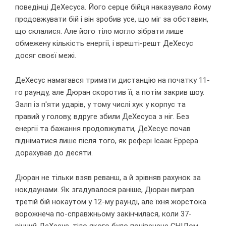
поведінці ДеХесуса. Його серце бійця наказувало йому
продовжувати бій і він зробив усе, що міг за обставин,
що склалися. Але його тіло могло зібрати лише
обмежену кількість енергії, і врешті-решт ДеХесус
досяг своєї межі.
ДеХесус намагався тримати дистанцію на початку 11-
го раунду, але Дюран скоротив її, а потім закрив шоу.
Залп із п'яти ударів, у тому числі хук у корпус та
правий у голову, вдруге збили ДеХесуса з ніг. Без
енергії та бажання продовжувати, ДеХесус почав
підніматися лише після того, як рефері Ісаак Еррера
дорахував до десяти.
Дюран не тільки взяв реванш, а й зрівняв рахунок за
нокдаунами. Як згадувалося раніше, Дюран виграв
третій бій нокаутом у 12-му раунді, але їхня жорстока
ворожнеча по-справжньому закінчилася, коли 37-
річний ДеХесус, тіло якого було понівечене СНІДом,