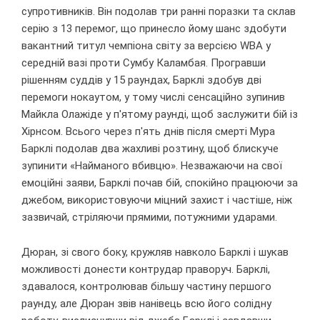
супротивників. Він подолав три ранні поразки та склав
серію з 13 перемог, що принесло йому шанс здобути
вакантний титул чемпіона світу за версією WBA у
середній вазі проти Сумбу Каламбая. Програвши
рішенням суддів у 15 раундах, Барклі здобув дві
перемоги нокаутом, у тому числі сенсаційно зупинив
Майкла Олажіде у п'ятому раунді, щоб заслужити бій із
Хірнсом. Всього через п'ять днів після смерті Мура
Барклі подолав два жахливі розтину, щоб блискуче
зупинити «Найманого вбивцю». Незважаючи на свої
емоційні заяви, Барклі почав бій, спокійно працюючи за
джебом, використовуючи міцний захист і частіше, ніж
зазвичай, стріляючи прямими, потужними ударами.
Дюран, зі свого боку, кружляв навколо Барклі і шукав
можливості донести контрудар праворуч. Барклі,
здавалося, контролював більшу частину першого
раунду, але Дюран звів нанівець всю його солідну