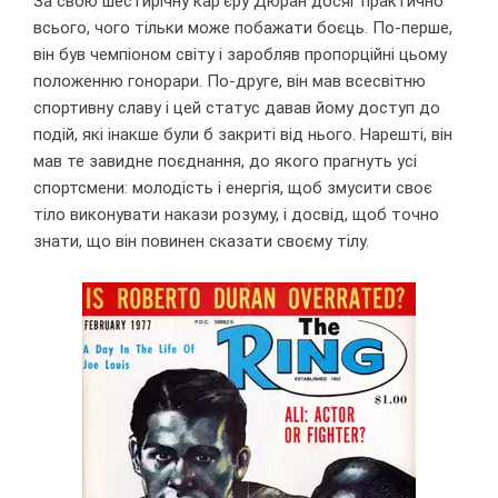
За свою шестирічну кар'єру Дюран досяг практично
всього, чого тільки може побажати боєць. По-перше,
він був чемпіоном світу і заробляв пропорційні цьому
положенню гонорари. По-друге, він мав всесвітню
спортивну славу і цей статус давав йому доступ до
подій, які інакше були б закриті від нього. Нарешті, він
мав те завидне поєднання, до якого прагнуть усі
спортсмени: молодість і енергія, щоб змусити своє
тіло виконувати накази розуму, і досвід, щоб точно
знати, що він повинен сказати своєму тілу.