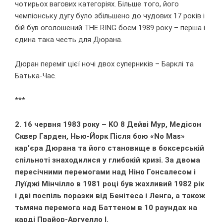
чотирьох вагових категоріях. Більше того, його
чемпіонську дугу було збільшено до чудових 17 років і
бій був оголошений THE RING боєм 1989 року – перша і
єдина така честь для Дюрана.
Дюран переміг цієї ночі двох суперників – Барклі та
Батька-Час.
***
2. 16 червня 1983 року – KO 8 Дейві Мур, Медісон
Сквер Гарден, Нью-Йорк Після бою «No Mas»
кар'єра Дюрана та його становище в боксерській
спільноті знаходилися у глибокій кризі. За двома
пересічними перемогами над Ніно Гонсалесом і
Луїджі Мінчілло в 1981 році був жахливий 1982 рік
і дві поспіль поразки від Бенітеса і Ленга, а також
тьмяна перемога над Баттеном в 10 раундах на
карді Прайор-Аргуелло I.