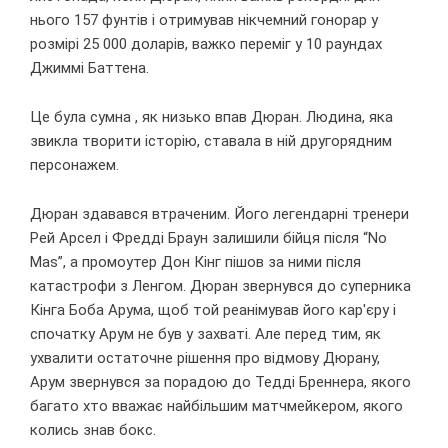
нього 157 фунтів і отримував нікчемний гонорар у
розмірі 25 000 доларів, важко переміг у 10 раундах
Джиммі Баттена.
Це була сумна , як низько впав Дюран. Людина, яка
звикла творити історію, ставала в ній другорядним
персонажем.
Дюран здавався втраченим. Його легендарні тренери
Рей Арсел і Фредді Браун залишили бійця після “No
Mas”, а промоутер Дон Кінг пішов за ними після
катастрофи з Ленгом. Дюран звернувся до суперника
Кінга Боба Арума, щоб той реанімував його кар'єру і
спочатку Арум не був у захваті. Але перед тим, як
ухвалити остаточне рішення про відмову Дюрану,
Арум звернувся за порадою до Тедді Бреннера, якого
багато хто вважає найбільшим матчмейкером, якого
колись знав бокс.