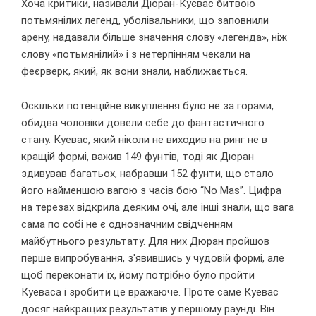
Хоча критики, називали Дюран-Куєвас битвою
потьмянілих легенд, уболівальники, що заповнили
арену, надавали більше значення слову «легенда», ніж
слову «потьмянілий» і з нетерпінням чекали на
феєрверк, який, як вони знали, наближається.
Оскільки потенційне викуплення було не за горами,
обидва чоловіки довели себе до фантастичного
стану. Куевас, який ніколи не виходив на ринг не в
кращій формі, важив 149 фунтів, тоді як Дюран
здивував багатьох, набравши 152 фунти, що стало
його найменшою вагою з часів бою “No Mas”. Цифра
на терезах відкрила деяким очі, але інші знали, що вага
сама по собі не є однозначним свідченням
майбутнього результату. Для них Дюран пройшов
перше випробування, з'явившись у чудовій формі, але
щоб переконати їх, йому потрібно було пройти
Куеваса і зробити це вражаюче. Проте саме Куевас
досяг найкращих результатів у першому раунді. Він