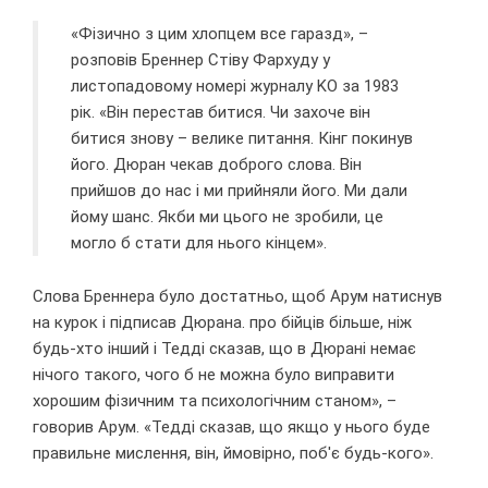
«Фізично з цим хлопцем все гаразд», –
розповів Бреннер Стіву Фархуду у
листопадовому номері журналу KO за 1983
рік. «Він перестав битися. Чи захоче він
битися знову – велике питання. Кінг покинув
його. Дюран чекав доброго слова. Він
прийшов до нас і ми прийняли його. Ми дали
йому шанс. Якби ми цього не зробили, це
могло б стати для нього кінцем».
Слова Бреннера було достатньо, щоб Арум натиснув
на курок і підписав Дюрана. про бійців більше, ніж
будь-хто інший і Тедді сказав, що в Дюрані немає
нічого такого, чого б не можна було виправити
хорошим фізичним та психологічним станом», –
говорив Арум. «Тедді сказав, що якщо у нього буде
правильне мислення, він, ймовірно, поб'є будь-кого».