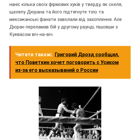
наніс кілька своїх фірмових хуків у тверду, як скеля,
щелепу Дюрана та його підтягнуте тіло та
мексиканські фанати заволали від захоплення. Але
Дюран переламав бій у другому раунді, пішовши з
Куевасом віч-на-віч.
Читати також:
Григорий Дрозд сообщил,
что Поветкин хочет поговорить с Усиком
из-за его высказываний о России