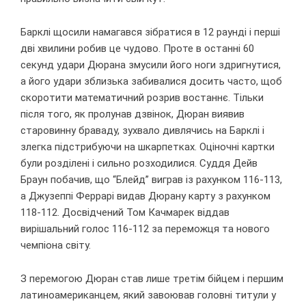
Барклі щосили намагався зібратися в 12 раунді і перші
дві хвилини робив це чудово. Проте в останні 60
секунд удари Дюрана змусили його ноги здригнутися,
а його удари зблизька забивалися досить часто, щоб
скоротити математичний розрив востаннє. Тільки
після того, як пролунав дзвінок, Дюран виявив
старовинну браваду, зухвало дивлячись на Барклі і
злегка підстрибуючи на шкарпетках. Оціночні картки
були розділені і сильно розходилися. Суддя Дейв
Браун побачив, що “Блейд” виграв із рахунком 116-113,
а Джузеппі Феррарі видав Дюрану карту з рахунком
118-112. Досвідчений Том Качмарек віддав
вирішальний голос 116-112 за переможця та нового
чемпіона світу.
З перемогою Дюран став лише третім бійцем і першим
латиноамериканцем, який завоював головні титули у