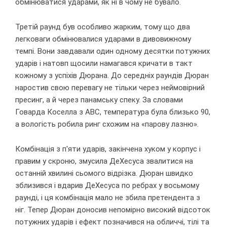
обмінюватися ударами, як ні в чому не бувало.
Третій раунд був особливо жарким, тому що два
легковаги обмінювалися ударами в дивовижному
темпі. Вони завдавали один одному десятки потужних
ударів і натовп щосили намагався кричати в такт
кожному з успіхів Дюрана. До середніх раундів Дюран
наростив свою перевагу не тільки через неймовірний
пресинг, а й через панамську спеку. За словами
Говарда Коселла з ABC, температура була близько 90,
а вологість робила ринг схожим на «парову лазню».
Комбінація з п'яти ударів, закінчена хуком у корпус і
правим у скроню, змусила ДеХесуса звалитися на
останній хвилині сьомого відрізка. Дюран швидко
зблизився і вдарив ДеХесуса по ребрах у восьмому
раунді, і ця комбінація мало не збила претендента з
ніг. Тепер Дюран доносив непомірно високий відсоток
потужних ударів і ефект позначився на обличчі, тілі та