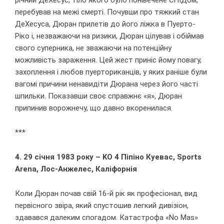
перебував на межі смерті. Почувши про тяжкий стан
ДеХесуса, Дюран прилетів до його ліжка в Пуерто-
Ріко і, незважаючи на ризики, Дюран цілував і обіймав
свого суперника, не зважаючи на потенційну
можливість зараження. Цей жест приніс йому повагу,
захоплення і любов пуерториканців, у яких раніше були
вагомі причини ненавидіти Дюрана через його часті
шпильки. Показавши своє справжнє «я», Дюран
припинив ворожнечу, що давно вкоренилася.
***
4. 29 січня 1983 року – KO 4 Піпіно Куевас, Sports
Arena, Лос-Анжелес, Каліфорнія
Коли Дюран почав свій 16-й рік як професіонал, вид
первісного звіра, який спустошив легкий дивізіон,
здавався далеким спогадом. Катастрофа «No Mas»