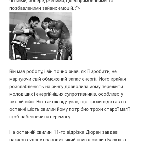
чіткими, зосередженими, цілеспрямованими та
позбавленими зайвих емоцій. ;”>
Він мав роботу, і він точно знав, як її зробити, не
марнуючи свій обмежений запас енергії. Його крайня
розслабленість на рингу дозволила йому пережити
молодіших і енергійніших супротивників, особливо у
оковій війні. Він також відчував, що трохи відстає і в
останні шість хвилин йому потрібно трохи старої магії,
щоб забезпечити перемогу.
На останній хвилині 11-го відрізка Дюран завдав
важкого удару праворуч, який приголомшив Барклі, а