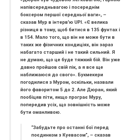
напівсередньвагою і посереднім
боксером першої середньої ваги», –
сказав Мур в інтерв'ю UPI. «Є велика
різниця в тому, щоб битися в 135 фунтах і
в 154. Мало того, що він не може бути в
таких же фізичних кондиціях, він зараз
набагато старший і не такий сильний. Я
не думаю, що це буде тяжкий бій. Він уже
давно пройшов свій пік, а я все ще
наближаюся до свого». Букмекери
погодилися з Муром, оскільки, назвали
його фаворитом 5 до 2. Але Дюран, який
пообіцяв піти, якщо програє Муру,
попередив усіх, що зовнішність може
бути оманливою.
“Забудьте про останні бої перед
поєдинком з Куевасом”, – сказав