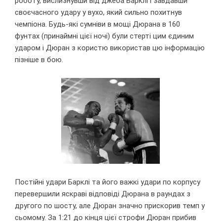
роботу, вислизнувши від джеба Барклі і завдавши
своєчасного удару у вухо, який сильно похитнув
чемпіона. Будь-які сумніви в мощі Дюрана в 160
фунтах (принаймні цієї ночі) були стерті цим єдиним
ударом і Дюран з користю використав цю інформацію
пізніше в бою.
Постійні удари Барклі та його важкі удари по корпусу
перевершили яскраві відповіді Дюрана в раундах з
другого по шосту, але Дюран значно прискорив темп у
сьомому. За 1:21 до кінця цієї строфи Дюран прибив