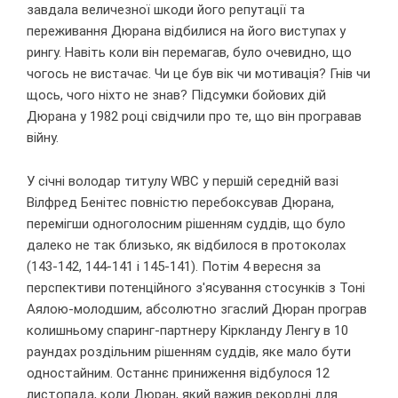
завдала величезної шкоди його репутації та
переживання Дюрана відбилися на його виступах у
рингу. Навіть коли він перемагав, було очевидно, що
чогось не вистачає. Чи це був вік чи мотивація? Гнів чи
щось, чого ніхто не знав? Підсумки бойових дій
Дюрана у 1982 році свідчили про те, що він програвав
війну.
У січні володар титулу WBC у першій середній вазі
Вілфред Бенітес повністю перебоксував Дюрана,
перемігши одноголосним рішенням суддів, що було
далеко не так близько, як відбилося в протоколах
(143-142, 144-141 і 145-141). Потім 4 вересня за
перспективи потенційного з'ясування стосунків з Тоні
Аялою-молодшим, абсолютно згаслий Дюран програв
колишньому спаринг-партнеру Кіркланду Ленгу в 10
раундах роздільним рішенням суддів, яке мало бути
одностайним. Останнє приниження відбулося 12
листопада, коли Дюран, який важив рекордні для