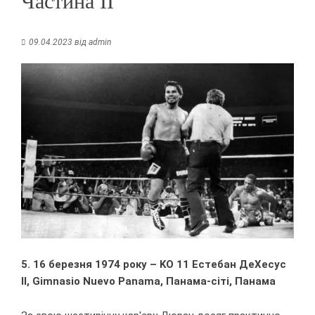
Частина II
09.04.2023
від
admin
5. 16 березня 1974 року – KO 11 Естебан ДеХесус
II, Gimnasio Nuevo Panama, Панама-сіті, Панама