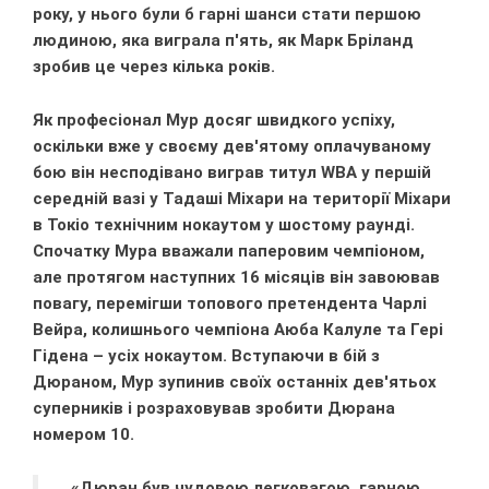
року, у нього були б гарні шанси стати першою
людиною, яка виграла п'ять, як Марк Бріланд
зробив це через кілька років.
Як професіонал Мур досяг швидкого успіху,
оскільки вже у своєму дев'ятому оплачуваному
бою він несподівано виграв титул WBA у першій
середній вазі у Тадаші Міхари на території Міхари
в Токіо технічним нокаутом у шостому раунді.
Спочатку Мура вважали паперовим чемпіоном,
але протягом наступних 16 місяців він завоював
повагу, перемігши топового претендента Чарлі
Вейра, колишнього чемпіона Аюба Калуле та Гері
Гідена – усіх нокаутом. Вступаючи в бій з
Дюраном, Мур зупинив своїх останніх дев'ятьох
суперників і розраховував зробити Дюрана
номером 10.
«Дюран був чудовою легковагою, гарною